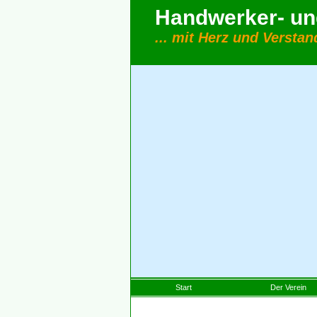
Handwerker- und
... mit Herz und Verstan
Start
Der Verein