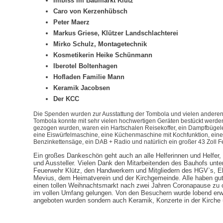
Imbiss im Baumarkt Klütz
Caro von Kerzenhübsch
Peter Maerz
Markus Griese, Klützer Landschlachterei
Mirko Schulz, Montagetechnik
Kosmetikerin Heike Schünmann
Iberotel Boltenhagen
Hofladen Familie Mann
Keramik Jacobsen
Der KCC
Die Spenden wurden zur Ausstattung der Tombola und vielen anderen
Tombola konnte mit sehr vielen hochwertigen Geräten bestückt werde
gezogen wurden, waren ein Hartschalen Reisekoffer, ein Dampfbügelei
eine Eiswürfelmaschine, eine Küchenmaschine mit Kochfunktion, eine
Benzinkettensäge, ein DAB + Radio und natürlich ein großer 43 Zoll F
Ein großes Dankeschön geht auch an alle Helferinnen und Helfer, 
und Aussteller. Vielen Dank den Mitarbeitenden des Bauhofs unter 
Feuerwehr Klütz, den Handwerkern und Mitgliedern des HGV`s, E
Mevius, dem Heimatverein und der Kirchgemeinde. Alle haben gu
einen tollen Weihnachtsmarkt nach zwei Jahren Coronapause zu or
im vollen Umfang gelungen. Von den Besuchern wurde lobend erw
angeboten wurden sondern auch Keramik, Konzerte in der Kirche 