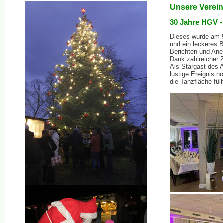
Unsere Verein
30 Jahre HGV -
Dieses wurde am 9
und ein leckeres B
Berichten und Anek
Dank zahlreicher Z
Als Stargast des 
lustige Ereignis n
die Tanzfläche füll