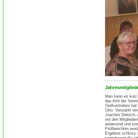
Jahresmitglied
Man kann es kurz 
das Amt der Verei
Stellvertreters ha
Otto. Verstärkt wi
Joachim Dietrich,
mit den Mitglieder
anwesend und somi
Prüfberichten wurd
Ergebnis schloss 
vorgetragen die j